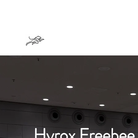
trainerrobin@robin-braeckle.com
PERSONAL TRAINING ROBI
Hyrox Freebee