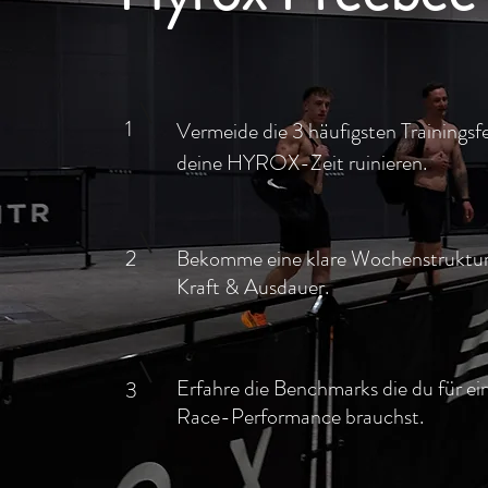
1
Vermeide die 3 häufigsten Trainingsfe
deine HYROX-Zeit ruinieren.
2
Bekomme eine klare Wochenstruktur
Kraft & Ausdauer.
Erfahre die Benchmarks die du für ei
3
Race-Performance brauchst.