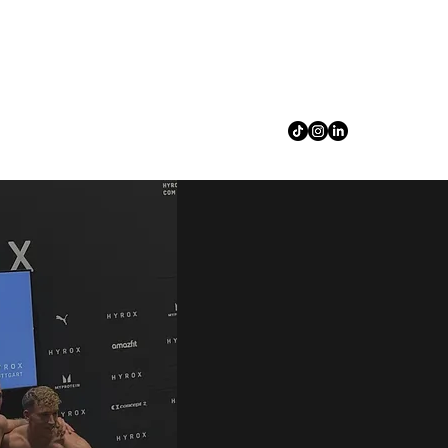
Anmelden
oaching
Online Coaching
Call
Mehr