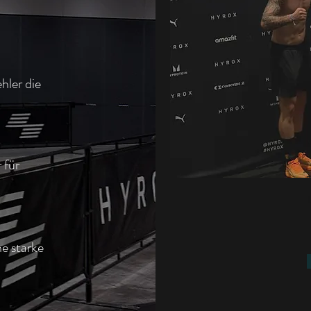
hler die
 für
ne starke